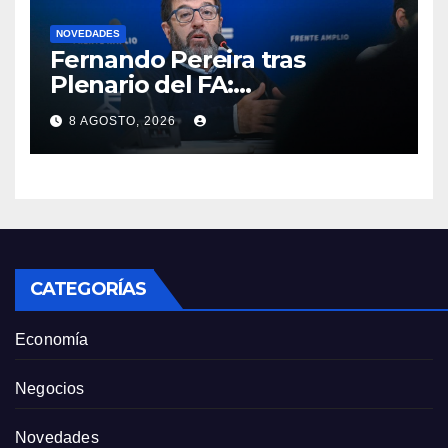
NOVEDADES
Fernando Pereira tras
Plenario del FA:
“Probablemente Orsi no
8 AGOSTO, 2026
luzca tan bien en la tribuna”
como Lacalle Pou “pero en la
cancha gobierna mejor”
CATEGORÍAS
Economía
Negocios
Novedades