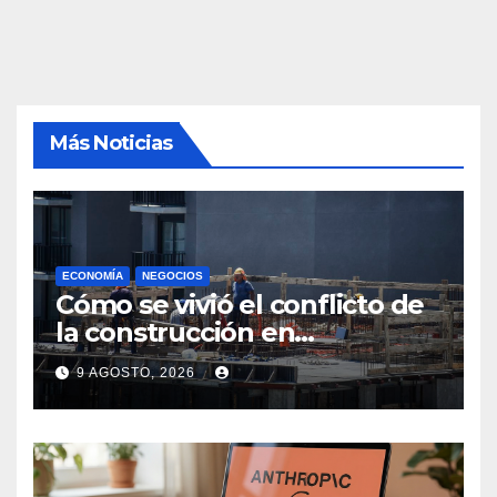
Más Noticias
ECONOMÍA
NEGOCIOS
Cómo se vivió el conflicto de
la construcción en
Maldonado, un
9 AGOSTO, 2026
departamento donde el
sector tiene sus
particularidades