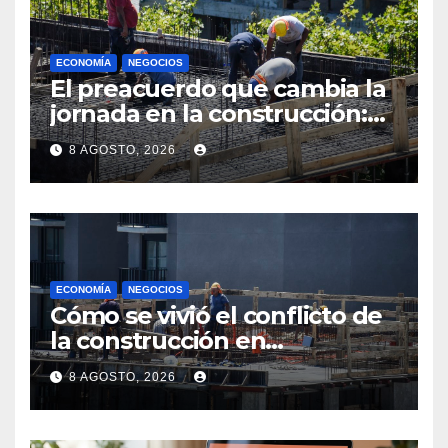
ECONOMÍA
NEGOCIOS
El preacuerdo que cambia la
jornada en la construcción:
menos horas, subas reales y
8 AGOSTO, 2026
convenio hasta 2031
ECONOMÍA
NEGOCIOS
Cómo se vivió el conflicto de
la construcción en
Maldonado, un
8 AGOSTO, 2026
departamento donde el
sector tiene sus
particularidades