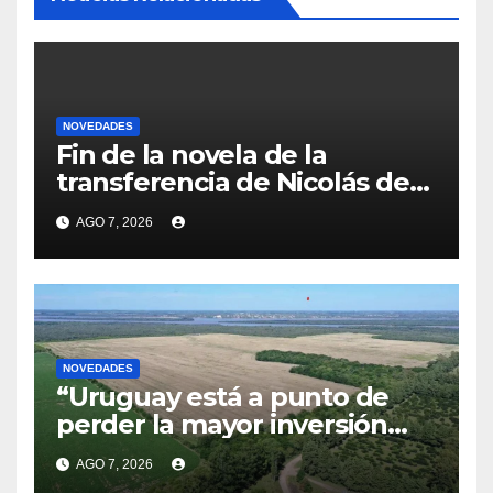
NOVEDADES
Fin de la novela de la
transferencia de Nicolás de
la Cruz a Peñarol: “La
AGO 7, 2026
operación no se podrá
concretar en este momento”
NOVEDADES
“Uruguay está a punto de
perder la mayor inversión
privada de su historia”:
AGO 7, 2026
Delgado acusó a Cardona de