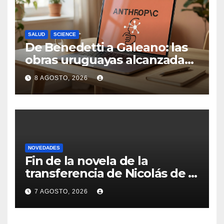
SALUD
SCIENCE
De Benedetti a Galeano: las
obras uruguayas alcanzadas
por la demanda colectiva de
8 AGOSTO, 2026
US$ 1.500 millones contra
Anthropic
NOVEDADES
Fin de la novela de la
transferencia de Nicolás de la
Cruz a Peñarol: “La operación
7 AGOSTO, 2026
no se podrá concretar en
este momento”