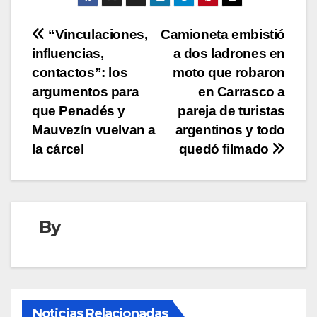
Navegación
“Vinculaciones,
Camioneta embistió
influencias,
a dos ladrones en
de
contactos”: los
moto que robaron
entradas
argumentos para
en Carrasco a
que Penadés y
pareja de turistas
Mauvezín vuelvan a
argentinos y todo
la cárcel
quedó filmado
By
Noticias Relacionadas