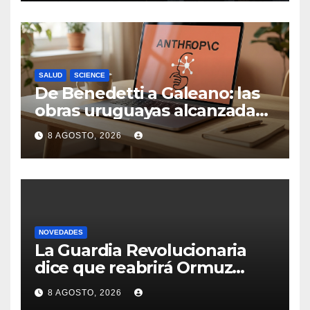
sector tiene sus
particularidades
SALUD
SCIENCE
De Benedetti a Galeano: las
obras uruguayas alcanzadas
por la demanda colectiva de
8 AGOSTO, 2026
US$ 1.500 millones contra
Anthropic
NOVEDADES
La Guardia Revolucionaria
dice que reabrirá Ormuz
cuando EEUU acepte
8 AGOSTO, 2026
condiciones de Irán