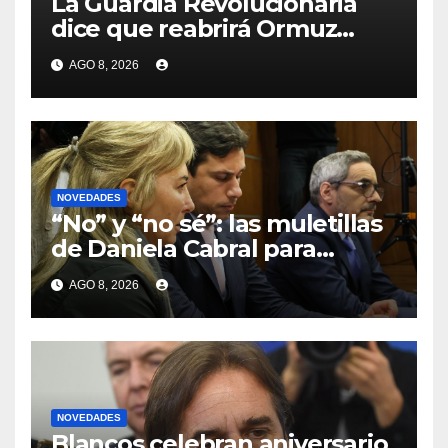
La Guardia Revolucionaria
dice que reabrirá Ormuz
cuando EEUU acepte
AGO 8, 2026
condiciones de Irán
NOVEDADES
“No” y “no sé”: las muletillas
de Daniela Cabral para
confirmar que las decisiones
AGO 8, 2026
de Conexión Ganadera las
tomaba Gustavo Basso
NOVEDADES
Blancos celebran aniversario