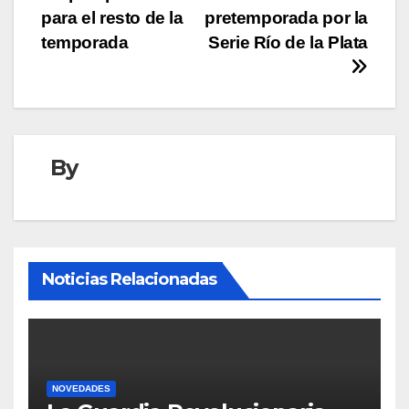
entradas
para el resto de la
pretemporada por la
temporada
Serie Río de la Plata
By
Noticias Relacionadas
NOVEDADES