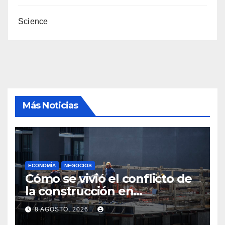
Science
Más Noticias
ECONOMÍA
NEGOCIOS
Cómo se vivió el conflicto de
la construcción en
Maldonado, un
8 AGOSTO, 2026
departamento donde el