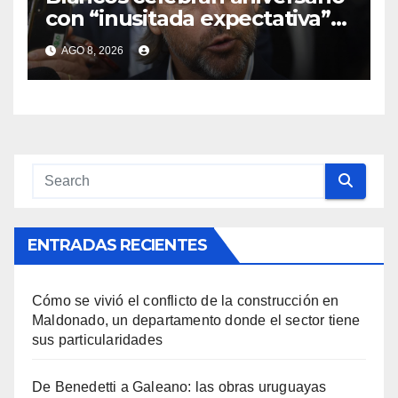
con “inusitada expectativa”
por discurso de Luis Lacalle
AGO 8, 2026
Pou
ENTRADAS RECIENTES
Cómo se vivió el conflicto de la construcción en
Maldonado, un departamento donde el sector tiene
sus particularidades
De Benedetti a Galeano: las obras uruguayas