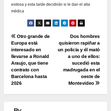
exitosa y esta tarde decidirán si le dan el alta
médica
Navegación
Otro grande de
Dos hombres
Europa está
quisieron rapiñar a
de
interesado en
un policía y él mató
entradas
llevarse a Ronald
a uno de ellos:
Araujo, que tiene
sucedió esta
contrato con
madrugada en el
Barcelona hasta
oeste de
2026
Montevideo
By