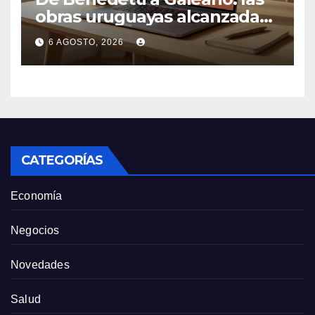
obras uruguayas alcanzadas
por la demanda colectiva de
6 AGOSTO, 2026
US$ 1.500 millones contra
Anthropic
CATEGORÍAS
Economía
Negocios
Novedades
Salud