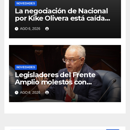
NOVEDADES
La negociación de Nacional
por Kike Olivera está caída
por diferencias con Gremio,
AGO 6, 2026
club con el se recompuso el
vínculo luego de molestias
en los gaúchos
NOVEDADES
Legisladores del Frente
Amplio molestos con
Lubetkin por negar que
AGO 6, 2026
Estados Unidos hubiera
enviado propuesta sobre
deportaciones