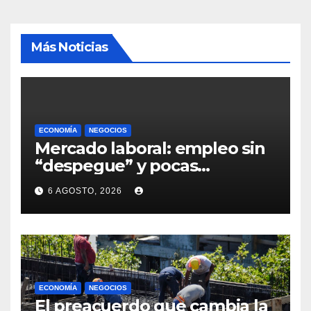
Más Noticias
ECONOMÍA
NEGOCIOS
Mercado laboral: empleo sin
“despegue” y pocas
expectativas empresariales
6 AGOSTO, 2026
sobre aumento de personal
ECONOMÍA
NEGOCIOS
El preacuerdo que cambia la