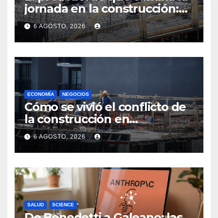
jornada en la construcción:
menos horas, subas reales y
6 AGOSTO, 2026
convenio hasta 2031
ECONOMÍA
NEGOCIOS
Cómo se vivió el conflicto de
la construcción en
Maldonado, un
6 AGOSTO, 2026
departamento donde el
sector tiene sus
particularidades
SALUD
SCIENCE
De Benedetti a Galeano: las