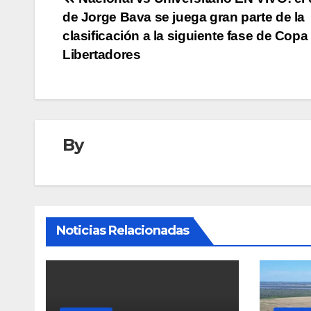
Navegación
de Jorge Bava se juega gran parte de la
de
clasificación a la siguiente fase de Copa
entradas
Libertadores
By
Noticias Relacionadas