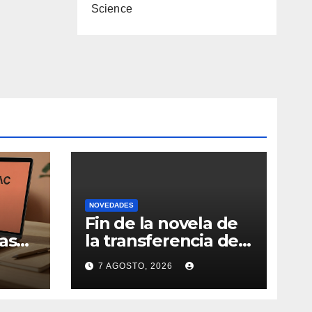
Science
NOVEDADES
Fin de la novela de
as
la transferencia de
Nicolás de la Cruz a
7 AGOSTO, 2026
la
Peñarol: “La
iva
operación no se
podrá concretar en