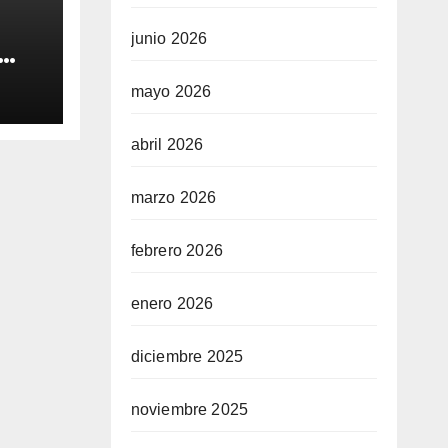
junio 2026
e de
mayo 2026
tió
abril 2026
o” y
den
marzo 2026
febrero 2026
enero 2026
diciembre 2025
noviembre 2025