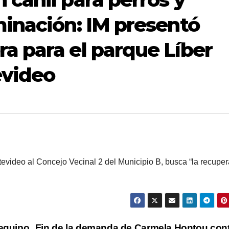
minación: IM presentó
a para el parque Líber
evideo
tevideo al Concejo Vecinal 2 del Municipio B, busca “la recupe
 equipo
Fin de la demanda de Carmela Hontou cont