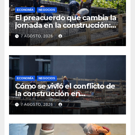
ECONOMÍA
NEGOCIOS
El preacuerdo que cambia la
jornada en la construcción:
menos horas, subas reales y
7 AGOSTO, 2026
convenio hasta 2031
ECONOMÍA
NEGOCIOS
Cómo se vivió el conflicto de
la construcción en
Maldonado, un
7 AGOSTO, 2026
departamento donde el
sector tiene sus
particularidades