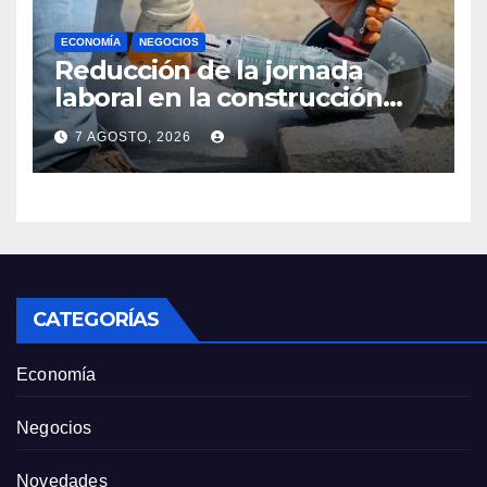
ECONOMÍA
NEGOCIOS
Reducción de la jornada
laboral en la construcción
reaviva polémica entre
7 AGOSTO, 2026
empresarios y sindicatos
CATEGORÍAS
Economía
Negocios
Novedades