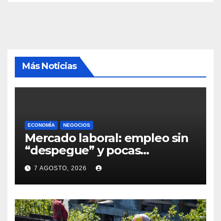
Más Noticias
ECONOMÍA
NEGOCIOS
Mercado laboral: empleo sin
“despegue” y pocas
expectativas empresariales
7 AGOSTO, 2026
sobre aumento de personal