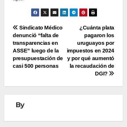
Navegación
Sindicato Médico
¿Cuánta plata
denunció “falta de
pagaron los
de
transparencias en
uruguayos por
entradas
ASSE” luego de la
impuestos en 2024
presupuestación de
y por qué aumentó
casi 500 personas
la recaudación de
DGI?
By