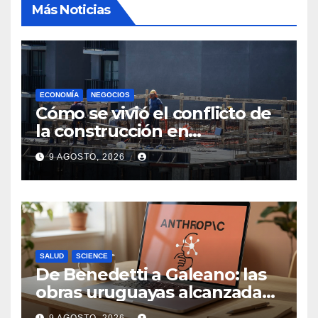
Más Noticias
ECONOMÍA
NEGOCIOS
Cómo se vivió el conflicto de
la construcción en
Maldonado, un
9 AGOSTO, 2026
departamento donde el
sector tiene sus
particularidades
SALUD
SCIENCE
De Benedetti a Galeano: las
obras uruguayas alcanzadas
por la demanda colectiva de