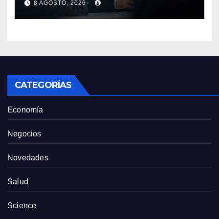
8 AGOSTO, 2026
luzca tan bien en la tribuna”
como Lacalle Pou “pero en la
cancha gobierna mejor”
CATEGORÍAS
Economía
Negocios
Novedades
Salud
Science