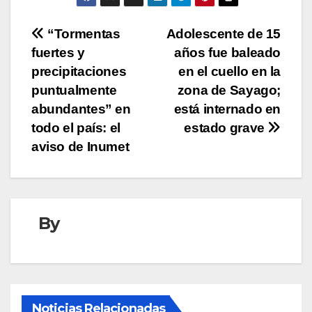
Navegación
“Tormentas
Adolescente de 15
fuertes y
años fue baleado
de
precipitaciones
en el cuello en la
entradas
puntualmente
zona de Sayago;
abundantes” en
está internado en
todo el país: el
estado grave
aviso de Inumet
By
Noticias Relacionadas