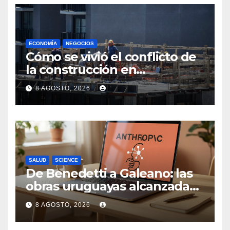
ECONOMÍA
NEGOCIOS
Cómo se vivió el conflicto de
la construcción en
Maldonado, un
8 AGOSTO, 2026
departamento donde el
sector tiene sus
particularidades
SALUD
SCIENCE
De Benedetti a Galeano: las
obras uruguayas alcanzadas
por la demanda colectiva de
8 AGOSTO, 2026
US$ 1.500 millones contra
Anthropic