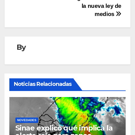
entradas
la nueva ley de
medios
By
Noticias Relacionadas
NOVEDADES
Sinae explicó qué implica la