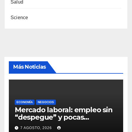
Salud
Science
Más Noticias
ECONOMÍA
NEGOCIOS
Mercado laboral: empleo sin
“despegue” y pocas
expectativas empresariales
7 AGOSTO, 2026
sobre aumento de personal