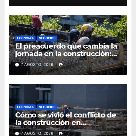
ECONOMÍA
NEGOCIOS
El preacuerdo que cambia la
jornada en la construcción:
menos horas, subas reales y
7 AGOSTO, 2026
convenio hasta 2031
ECONOMÍA
NEGOCIOS
Cómo se vivió el conflicto de
la construcción en
Maldonado, un
7 AGOSTO, 2026