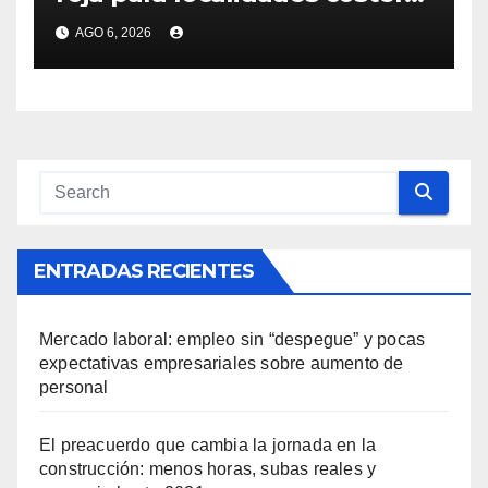
de Canelones, Maldonado y
AGO 6, 2026
Rocha ante la llegada del
ciclón extratropical
ENTRADAS RECIENTES
Mercado laboral: empleo sin “despegue” y pocas
expectativas empresariales sobre aumento de
personal
El preacuerdo que cambia la jornada en la
construcción: menos horas, subas reales y