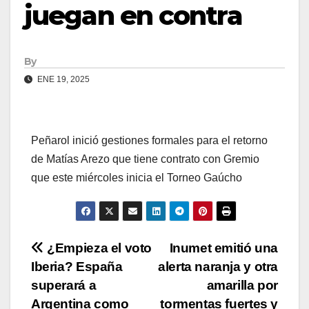
juegan en contra
By
ENE 19, 2025
Peñarol inició gestiones formales para el retorno
de Matías Arezo que tiene contrato con Gremio
que este miércoles inicia el Torneo Gaúcho
Navegación
¿Empieza el voto
Inumet emitió una
Iberia? España
alerta naranja y otra
de
superará a
amarilla por
Argentina como
tormentas fuertes y