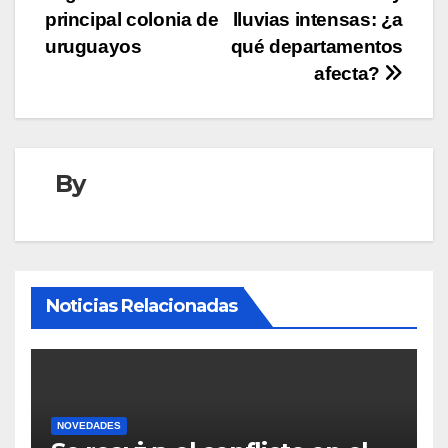
entradas
principal colonia de
lluvias intensas: ¿a
uruguayos
qué departamentos
afecta?
By
Noticias Relacionadas
NOVEDADES