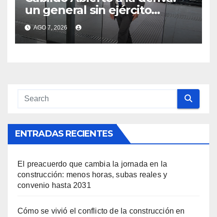
un general sin ejército
tiroteado por sus dos
AGO 7, 2026
soldados
ENTRADAS RECIENTES
El preacuerdo que cambia la jornada en la
construcción: menos horas, subas reales y
convenio hasta 2031
Cómo se vivió el conflicto de la construcción en