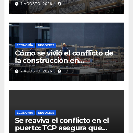
menos horas, subas reales y
7 AGOSTO, 2026
convenio hasta 2031
ECONOMÍA
NEGOCIOS
Cómo se vivió el conflicto de
la construcción en
Maldonado, un
7 AGOSTO, 2026
departamento donde el
sector tiene sus
particularidades
ECONOMÍA
NEGOCIOS
Se reaviva el conflicto en el
puerto: TCP asegura que