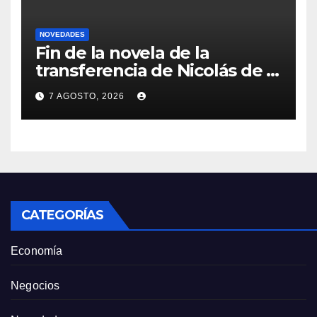
NOVEDADES
Fin de la novela de la
transferencia de Nicolás de la
Cruz a Peñarol: “La operación
7 AGOSTO, 2026
no se podrá concretar en
este momento”
CATEGORÍAS
Economía
Negocios