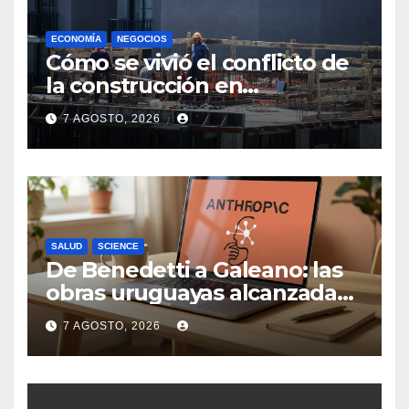
ECONOMÍA
NEGOCIOS
Cómo se vivió el conflicto de
la construcción en
Maldonado, un
7 AGOSTO, 2026
departamento donde el
sector tiene sus
particularidades
SALUD
SCIENCE
De Benedetti a Galeano: las
obras uruguayas alcanzadas
por la demanda colectiva de
7 AGOSTO, 2026
US$ 1.500 millones contra
Anthropic