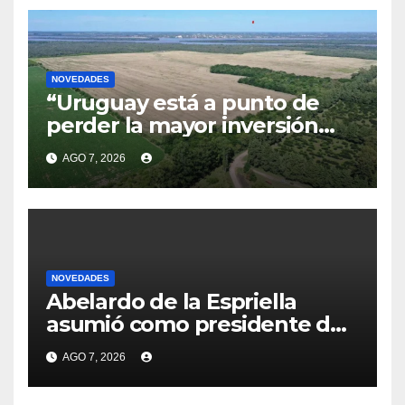
NOVEDADES
“Uruguay está a punto de
perder la mayor inversión
privada de su historia”:
AGO 7, 2026
Delgado acusó a Cardona de
“trancar” la negociación de
HIF Global
NOVEDADES
Abelardo de la Espriella
asumió como presidente de
Colombia: prometió
AGO 7, 2026
“derrotar” al
“narcoterrorismo” y