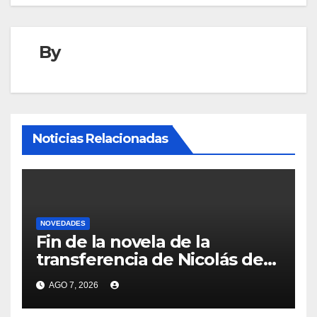
By
Noticias Relacionadas
NOVEDADES
Fin de la novela de la
transferencia de Nicolás de
la Cruz a Peñarol: “La
AGO 7, 2026
operación no se podrá
concretar en este momento”