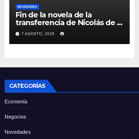
NOVEDADES
Fin de la novela de la
transferencia de Nicolás de la
Cruz a Peñarol: “La operación
7 AGOSTO, 2026
no se podrá concretar en
este momento”
CATEGORÍAS
Economía
Negocios
Novedades