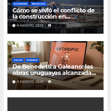
ECONOMÍA
NEGOCIOS
Cómo se vivió el conflicto de
la construcción en
Maldonado, un
8 AGOSTO, 2026
departamento donde el
sector tiene sus
particularidades
SALUD
SCIENCE
De Benedetti a Galeano: las
obras uruguayas alcanzadas
por la demanda colectiva de
8 AGOSTO, 2026
US$ 1.500 millones contra
Anthropic