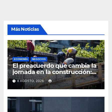
Más Noticias
ECONOMÍA
NEGOCIOS
El preacuerdo que cambia la
jornada en la construcción:
menos horas, subas reales y
8 AGOSTO, 2026
convenio hasta 2031