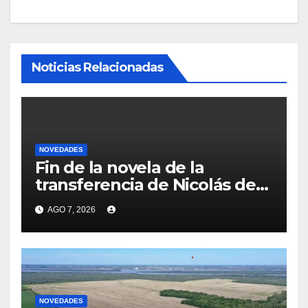
Noticias Relacionadas
NOVEDADES
Fin de la novela de la
transferencia de Nicolás de
la Cruz a Peñarol: “La
AGO 7, 2026
operación no se podrá
concretar en este momento”
NOVEDADES