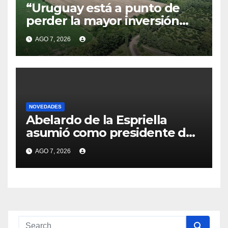
“Uruguay está a punto de
perder la mayor inversión
privada de su historia”:
AGO 7, 2026
Delgado acusó a Cardona de
“trancar” la negociación de
HIF Global
NOVEDADES
Abelardo de la Espriella
asumió como presidente de
Colombia: prometió
AGO 7, 2026
“derrotar” al
“narcoterrorismo” y
recuperar el orden en el país