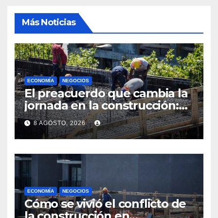
Más Noticias
ECONOMÍA
NEGOCIOS
El preacuerdo que cambia la
jornada en la construcción:
menos horas, subas reales y
8 AGOSTO, 2026
convenio hasta 2031
ECONOMÍA
NEGOCIOS
Cómo se vivió el conflicto de
la construcción en