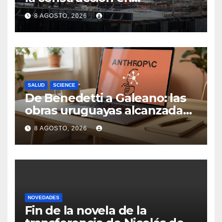
Maldonado, un
8 AGOSTO, 2026
departamento donde el
sector tiene sus
particularidades
SALUD
SCIENCE
De Benedetti a Galeano: las
obras uruguayas alcanzadas
por la demanda colectiva de
8 AGOSTO, 2026
US$ 1.500 millones contra
Anthropic
NOVEDADES
Fin de la novela de la