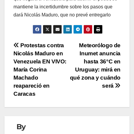
mantiene la incertidumbre sobre los pasos que
dará Nicolás Maduro, que no prevé entregarlo
Navegación
Protestas contra
Meteorólogo de
Nicolás Maduro en
Inumet anuncia
de
Venezuela EN VIVO:
hasta 36°C en
entradas
María Corina
Uruguay: mirá en
Machado
qué zona y cuándo
reapareció en
será
Caracas
By