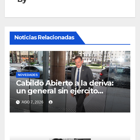
Noticias Relacionadas
NOVEDADES
Cabildo Abierto a la deriva:
un general sin ejército
tiroteado por sus dos
AGO 7, 2026
soldados