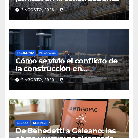
menos horas, subas reales y
7 AGOSTO, 2026
convenio hasta 2031
ECONOMÍA
NEGOCIOS
Cómo se vivió el conflicto de
la construcción en
Maldonado, un
7 AGOSTO, 2026
departamento donde el
sector tiene sus
particularidades
SALUD
SCIENCE
De Benedetti a Galeano: las