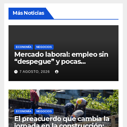
Más Noticias
ECONOMÍA
NEGOCIOS
Mercado laboral: empleo sin
“despegue” y pocas
expectativas empresariales
7 AGOSTO, 2026
sobre aumento de personal
ECONOMÍA
NEGOCIOS
El preacuerdo que cambia la
jornada en la construcción: