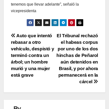
tenemos que llevar adelante”, señaló la
vicepresidenta
Navegación
Auto que intentó
El Tribunal rechazó
rebasar a otro
el habeas corpus
de
vehículo, despistó y
por uno de los dos
entradas
terminó contra un
hinchas de Peñarol
árbol; un hombre
aún detenidos en
murió y una mujer
Brasil, y por ahora
está grave
permanecerá en la
cárcel
By