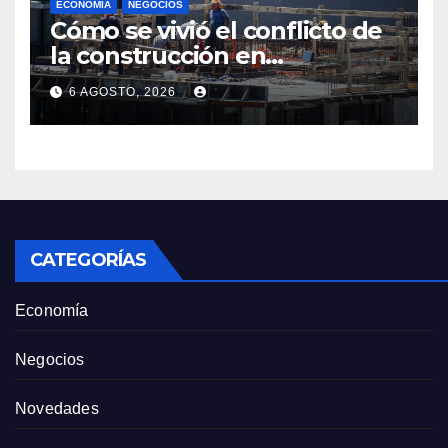
ECONOMÍA
NEGOCIOS
Cómo se vivió el conflicto de
la construcción en
Maldonado, un
6 AGOSTO, 2026
departamento donde el
sector tiene sus
particularidades
CATEGORÍAS
Economía
Negocios
Novedades