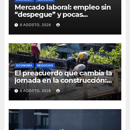
Mercado laboral: empleo sin
“despegue” y pocas
expectativas empresariales
6 AGOSTO, 2026
sobre aumento de personal
ECONOMÍA
NEGOCIOS
El preacuerdo que cambia la
jornada en la construcción:
menos horas, subas reales y
6 AGOSTO, 2026
convenio hasta 2031