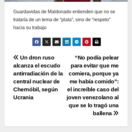
Guardavidas de Maldonado entienden que no se
trataría de un tema de “plata”, sino de “respeto”
hacia su trabajo
Navegación
Un dron ruso
“No podía pelear
alcanza el escudo
para evitar que me
de
antirradiación de la
comiera, porque ya
entradas
central nuclear de
me había comido”:
Chernóbil, según
el increíble caso del
Ucrania
joven venezolano al
que se lo tragó una
ballena