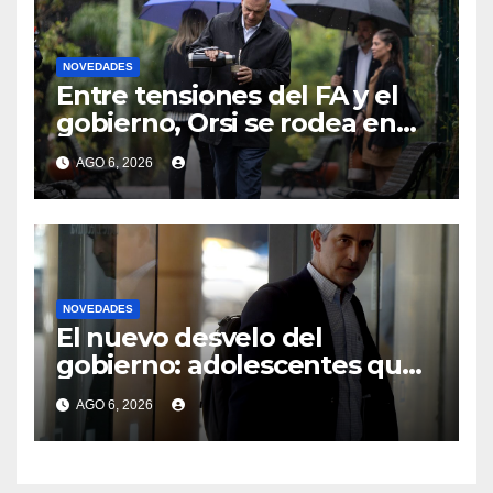
NOVEDADES
Entre tensiones del FA y el
gobierno, Orsi se rodea en
reuniones políticas
AGO 6, 2026
reservadas mientras el
partido apela a los ministros
para responder a
“demandas” de la gente
NOVEDADES
El nuevo desvelo del
gobierno: adolescentes que
eligen trabajar en vez de
AGO 6, 2026
estudiar, una “puja” de
derechos