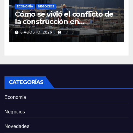
ECONOMÍA
NEGOCIOS
Cómo se vivió el conflicto de
la construcción en
Maldonado, un
6 AGOSTO, 2026
departamento donde el
sector tiene sus
particularidades
CATEGORÍAS
Economía
Negocios
Novedades