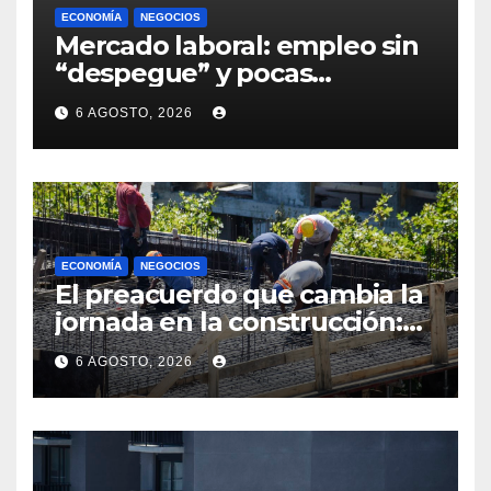
ECONOMÍA
NEGOCIOS
Mercado laboral: empleo sin
“despegue” y pocas
expectativas empresariales
6 AGOSTO, 2026
sobre aumento de personal
ECONOMÍA
NEGOCIOS
El preacuerdo que cambia la
jornada en la construcción:
menos horas, subas reales y
6 AGOSTO, 2026
convenio hasta 2031