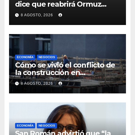
dice que reabrirá Ormuz
cuando EEUU acepte
8 AGOSTO, 2026
condiciones de Irán
ECONOMÍA
NEGOCIOS
Cómo se vivió el conflicto de
la construcción en
Maldonado, un
8 AGOSTO, 2026
departamento donde el
sector tiene sus
particularidades
ECONOMÍA
NEGOCIOS
San Román advirtió que “la