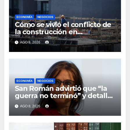
ECONOMÍA
NEGOCIOS
Cómo se vivió el conflicto de
la construcción en
Maldonado, un
AGO 8, 2026
departamento donde el
sector tiene sus
particularidades
ECONOMÍA
NEGOCIOS
San Román advirtió que “la
guerra no terminó” y detalló
cómo Ancap se preparó para
AGO 8, 2026
la crisis