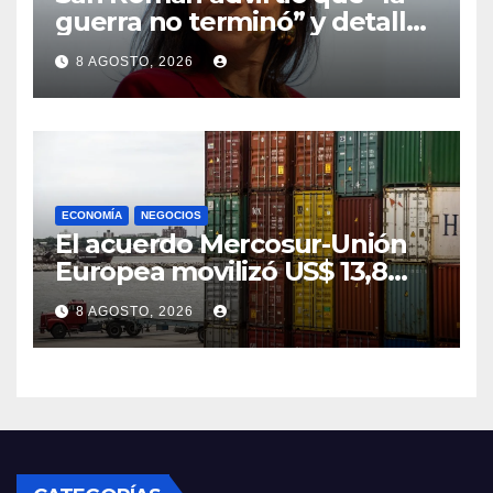
guerra no terminó” y detalló
cómo Ancap se preparó para
8 AGOSTO, 2026
la crisis
ECONOMÍA
NEGOCIOS
El acuerdo Mercosur-Unión
Europea movilizó US$ 13,8
millones en sus primeras 12
8 AGOSTO, 2026
semanas de aplicación