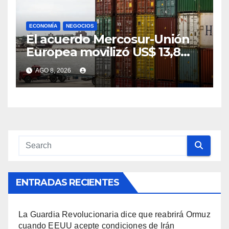
ECONOMÍA
NEGOCIOS
El acuerdo Mercosur-Unión
Europea movilizó US$ 13,8
millones en sus primeras 12
AGO 8, 2026
semanas de aplicación
ENTRADAS RECIENTES
La Guardia Revolucionaria dice que reabrirá Ormuz
cuando EEUU acepte condiciones de Irán