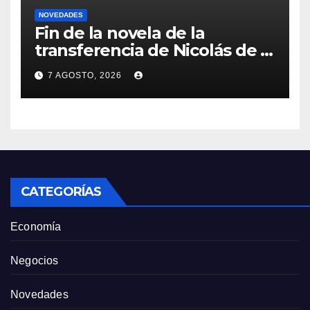
NOVEDADES
Fin de la novela de la
transferencia de Nicolás de la
Cruz a Peñarol: “La operación
7 AGOSTO, 2026
no se podrá concretar en
este momento”
CATEGORÍAS
Economía
Negocios
Novedades