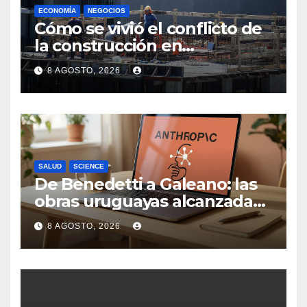
ECONOMÍA
NEGOCIOS
Cómo se vivió el conflicto de
la construcción en
Maldonado, un
8 AGOSTO, 2026
departamento donde el
sector tiene sus
particularidades
SALUD
SCIENCE
De Benedetti a Galeano: las
obras uruguayas alcanzadas
por la demanda colectiva de
8 AGOSTO, 2026
US$ 1.500 millones contra
Anthropic