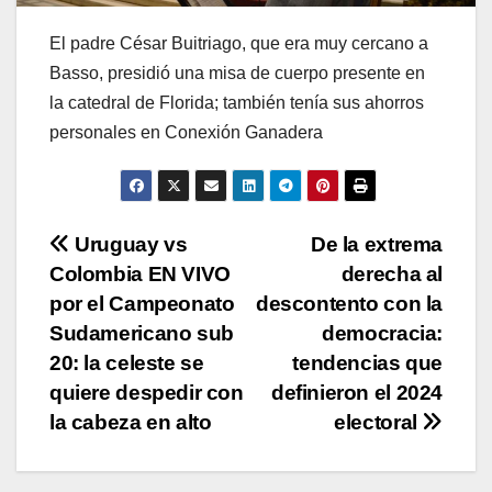
El padre César Buitriago, que era muy cercano a
Basso, presidió una misa de cuerpo presente en
la catedral de Florida; también tenía sus ahorros
personales en Conexión Ganadera
Navegación
Uruguay vs
De la extrema
Colombia EN VIVO
derecha al
de
por el Campeonato
descontento con la
entradas
Sudamericano sub
democracia:
20: la celeste se
tendencias que
quiere despedir con
definieron el 2024
la cabeza en alto
electoral