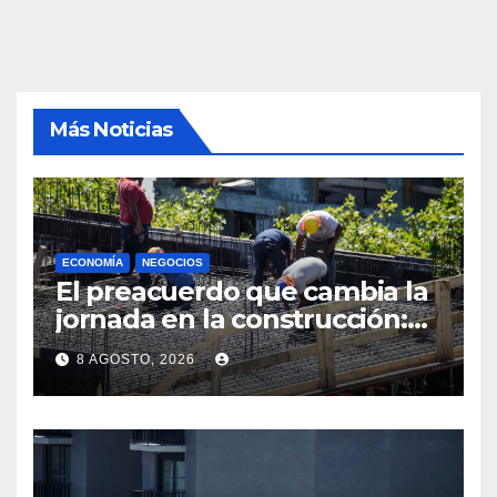
Más Noticias
ECONOMÍA
NEGOCIOS
El preacuerdo que cambia la
jornada en la construcción:
menos horas, subas reales y
8 AGOSTO, 2026
convenio hasta 2031