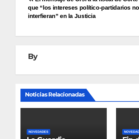
Navegación
que “los intereses político-partidarios n
de
interfieran” en la Justicia
entradas
By
Noticias Relacionadas
NOVEDADES
NOVEDA