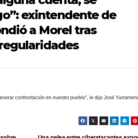
o”: exintendente de
ndió a Morel tras
rregularidades
enerar confrontación en nuestro pueblo”, le dijo José Yurramen
 sobre
Una pelea entre ciberatacantes expo