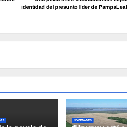
o
identidad del presunto líder de PampaLe
DES
NOVEDADES