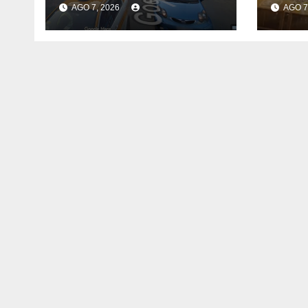
AGO 7, 2026
AGO 7
una veterinaria en
quié
Tres Cruces:
dete
testigos afirmaron
ataq
que mantenían una
Par
relación afectiva