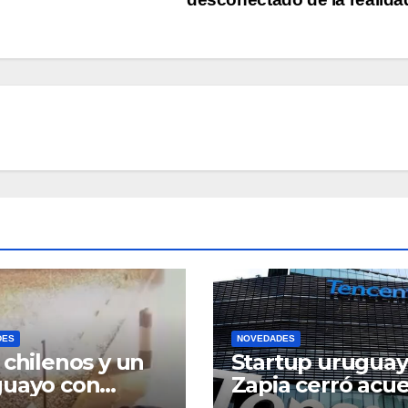
DES
NOVEDADES
 chilenos y un
Startup uruguay
guayo con
Zapia cerró acu
cedentes:
con la gigante c