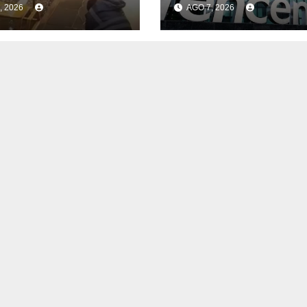
, 2026
AGO 7, 2026
nes son los
Tencent y busca
nidos por el
impulsar la
ue al cajero de
instalación de u
que Miramar
data center de l
empresa en
Uruguay