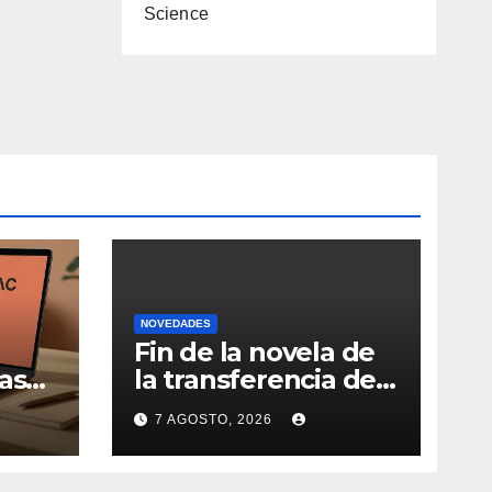
Science
NOVEDADES
Fin de la novela de
as
la transferencia de
Nicolás de la Cruz a
7 AGOSTO, 2026
la
Peñarol: “La
iva
operación no se
podrá concretar en