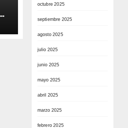
octubre 2025
septiembre 2025
e de
tió
agosto 2025
o” y
den
julio 2025
junio 2025
mayo 2025
abril 2025
marzo 2025
febrero 2025