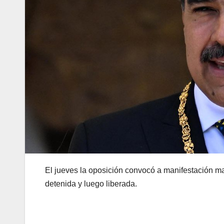
El jueves la oposición convocó a manifestación m
detenida y luego liberada.