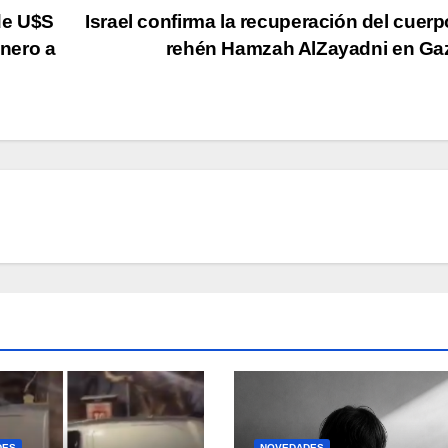
de U$S
Israel confirma la recuperación del cuerp
inero a
rehén Hamzah AlZayadni en G
DES
NOVEDADES