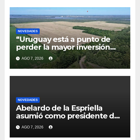
concretar en este momento”
NOVEDADES
“Uruguay está a punto de
perder la mayor inversión
privada de su historia”:
AGO 7, 2026
Delgado acusó a Cardona de
“trancar” la negociación de
HIF Global
NOVEDADES
Abelardo de la Espriella
asumió como presidente de
Colombia: prometió
AGO 7, 2026
“derrotar” al
“narcoterrorismo” y