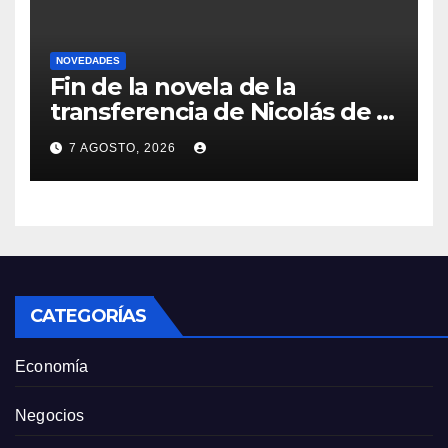
NOVEDADES
Fin de la novela de la
transferencia de Nicolás de la
Cruz a Peñarol: “La operación
7 AGOSTO, 2026
no se podrá concretar en
este momento”
CATEGORÍAS
Economía
Negocios