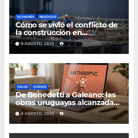
ECONOMÍA
NEGOCIOS
Cómo se vivió el conflicto de
la construcción en
Maldonado, un
8 AGOSTO, 2026
departamento donde el
sector tiene sus
particularidades
SALUD
SCIENCE
De Benedetti a Galeano: las
obras uruguayas alcanzadas
por la demanda colectiva de
8 AGOSTO, 2026
US$ 1.500 millones contra
Anthropic