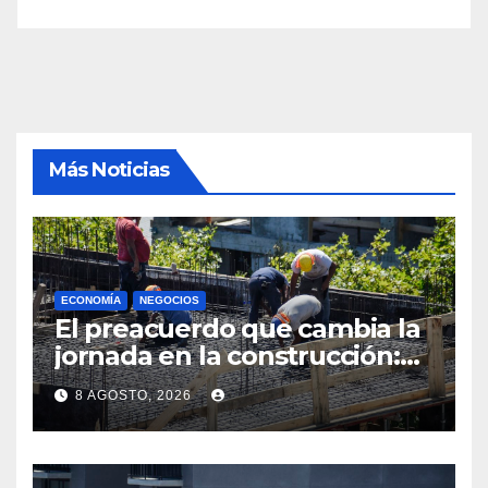
Más Noticias
ECONOMÍA
NEGOCIOS
El preacuerdo que cambia la
jornada en la construcción:
menos horas, subas reales y
8 AGOSTO, 2026
convenio hasta 2031