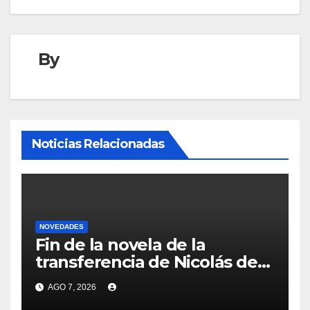
By
Noticias Relacionadas
NOVEDADES
Fin de la novela de la
transferencia de Nicolás de
la Cruz a Peñarol: “La
AGO 7, 2026
operación no se podrá