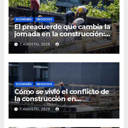
ECONOMÍA
NEGOCIOS
El preacuerdo que cambia la
jornada en la construcción:
menos horas, subas reales y
7 AGOSTO, 2026
convenio hasta 2031
ECONOMÍA
NEGOCIOS
Cómo se vivió el conflicto de
la construcción en
Maldonado, un
7 AGOSTO, 2026
departamento donde el
sector tiene sus
particularidades