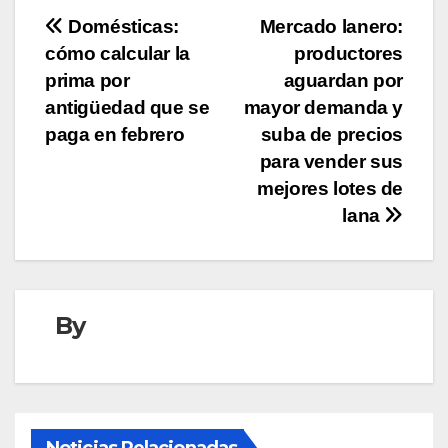
Navegación
Domésticas:
Mercado lanero:
cómo calcular la
productores
de
prima por
aguardan por
entradas
antigüedad que se
mayor demanda y
paga en febrero
suba de precios
para vender sus
mejores lotes de
lana
By