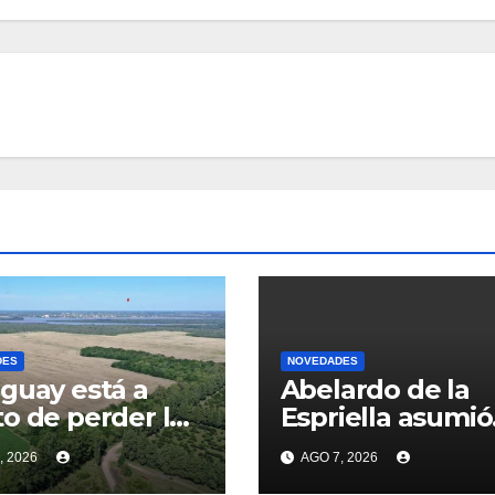
DES
NOVEDADES
guay está a
Abelardo de la
o de perder la
Espriella asumió
r inversión
como president
, 2026
AGO 7, 2026
ada de su
Colombia: prome