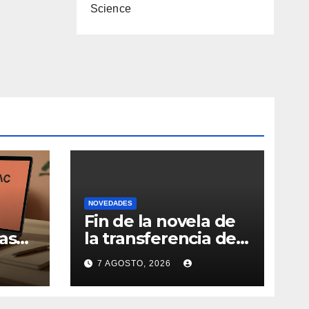
Science
NOVEDADES
Fin de la novela de
as
la transferencia de
Nicolás de la Cruz a
7 AGOSTO, 2026
la
Peñarol: “La
iva
operación no se
podrá concretar en