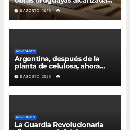
obras uruguayas alcanzadas
por la demanda colectiva de
8 AGOSTO, 2026
US$ 1.500 millones contra
Anthropic
NOVEDADES
Argentina, después de la
planta de celulosa, ahora
busca cerrar la inversión por
8 AGOSTO, 2026
un nuevo aserradero
NOVEDADES
La Guardia Revolucionaria