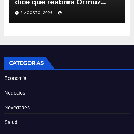
dice que reabrirá Ormuz
cuando EEUU acepte
8 AGOSTO, 2026
condiciones de Irán
CATEGORÍAS
Economía
Negocios
Novedades
Salud