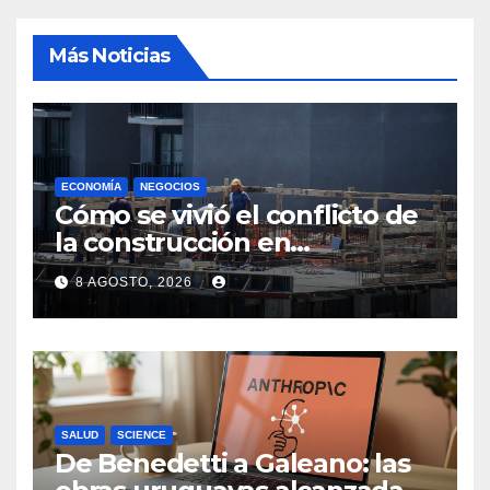
Más Noticias
ECONOMÍA
NEGOCIOS
Cómo se vivió el conflicto de
la construcción en
Maldonado, un
8 AGOSTO, 2026
departamento donde el
sector tiene sus
particularidades
SALUD
SCIENCE
De Benedetti a Galeano: las