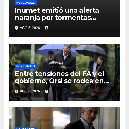
NOVEDADES
Inumet emitió una alerta
naranja por tormentas
fuertes y severas para casi la
AGO 6, 2026
mitad de Uruguay: las zonas
afectadas
NOVEDADES
Entre tensiones del FA y el
gobierno, Orsi se rodea en
reuniones políticas
AGO 6, 2026
reservadas mientras el
partido apela a los ministros
para responder a
“demandas” de la gente