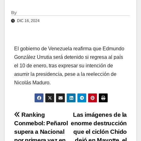
By
DIC 16, 2024
El gobierno de Venezuela reafirma que Edmundo
González Urrutia será detenido si regresa al país
el 10 de enero, tras expresar su intención de
asumir la presidencia, pese a la reelección de
Nicolás Maduro.
Navegación
Ranking
Las imágenes de la
Conmebol: Peñarol
enorme destrucción
de
supera a Nacional
que el ciclón Chido
por primera vez en
dejó en Mayotte, el