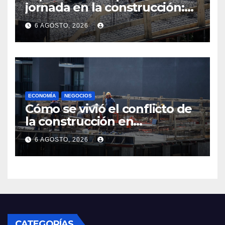
jornada en la construcción:
menos horas, subas reales y
6 AGOSTO, 2026
convenio hasta 2031
ECONOMÍA
NEGOCIOS
Cómo se vivió el conflicto de
la construcción en
Maldonado, un
6 AGOSTO, 2026
departamento donde el
sector tiene sus
particularidades
CATEGORÍAS