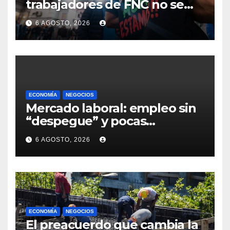
trabajadores de FNC no se
reintegran a sus tareas en
6 AGOSTO, 2026
Montevideo y sindicato exige
definiciones a la empresa
ECONOMÍA
NEGOCIOS
Mercado laboral: empleo sin
“despegue” y pocas
expectativas empresariales
6 AGOSTO, 2026
sobre aumento de personal
ECONOMÍA
NEGOCIOS
El preacuerdo que cambia la