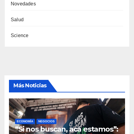
Novedades
Salud
Science
Más Noticias
ECONOMÍA
NEGOCIOS
“Si nos buscan, acá estamos”: