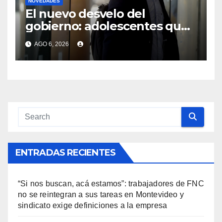
NOVEDADES
El nuevo desvelo del
gobierno: adolescentes que
eligen trabajar en vez de
AGO 6, 2026
estudiar, una “puja” de
derechos
ENTRADAS RECIENTES
“Si nos buscan, acá estamos”: trabajadores de FNC
no se reintegran a sus tareas en Montevideo y
sindicato exige definiciones a la empresa