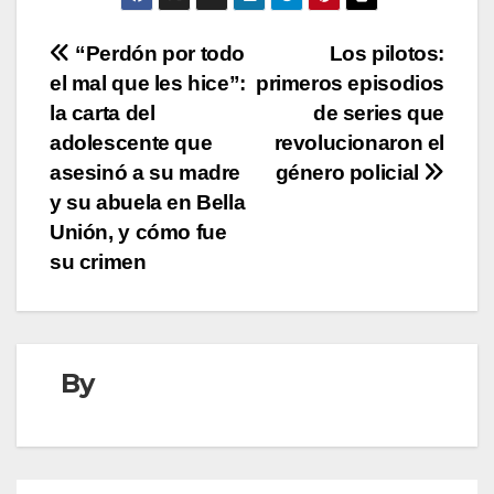
Navegación
“Perdón por todo
Los pilotos:
el mal que les hice”:
primeros episodios
de
la carta del
de series que
entradas
adolescente que
revolucionaron el
asesinó a su madre
género policial
y su abuela en Bella
Unión, y cómo fue
su crimen
By