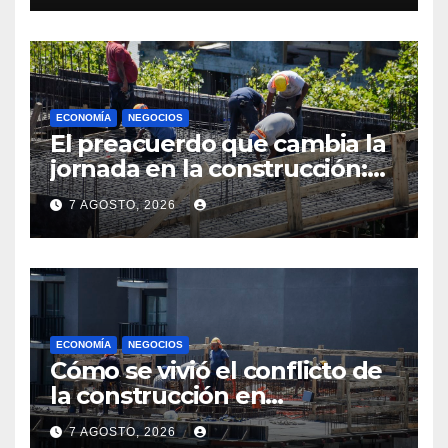
ECONOMÍA
NEGOCIOS
El preacuerdo que cambia la
jornada en la construcción:
menos horas, subas reales y
7 AGOSTO, 2026
convenio hasta 2031
ECONOMÍA
NEGOCIOS
Cómo se vivió el conflicto de
la construcción en
Maldonado, un
7 AGOSTO, 2026
departamento donde el