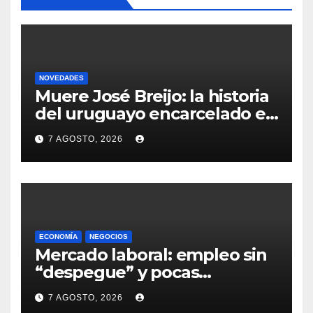
NOVEDADES
Muere José Breijo: la historia
del uruguayo encarcelado en
Venezuela por una foto y que
7 AGOSTO, 2026
al salir encontró su casa
ocupada por el policía que lo
detuvo
ECONOMÍA
NEGOCIOS
Mercado laboral: empleo sin
“despegue” y pocas
expectativas empresariales
7 AGOSTO, 2026
sobre aumento de personal