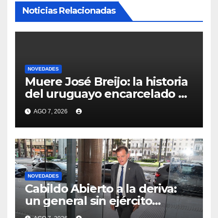
Noticias Relacionadas
NOVEDADES
Muere José Breijo: la historia
del uruguayo encarcelado en
Venezuela por una foto y
AGO 7, 2026
que al salir encontró su casa
ocupada por el policía que lo
detuvo
NOVEDADES
Cabildo Abierto a la deriva:
un general sin ejército
tiroteado por sus dos