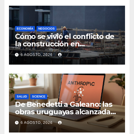
ECONOMÍA
NEGOCIOS
Cómo se vivió el conflicto de
la construcción en
Maldonado, un
6 AGOSTO, 2026
departamento donde el
sector tiene sus
particularidades
SALUD
SCIENCE
De Benedetti a Galeano: las
obras uruguayas alcanzadas
por la demanda colectiva de
6 AGOSTO, 2026
US$ 1.500 millones contra