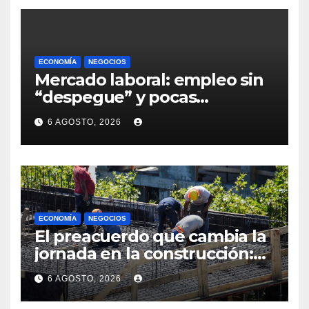
ECONOMÍA
NEGOCIOS
Mercado laboral: empleo sin
“despegue” y pocas
expectativas empresariales
6 AGOSTO, 2026
sobre aumento de personal
ECONOMÍA
NEGOCIOS
El preacuerdo que cambia la
jornada en la construcción:
menos horas, subas reales y
6 AGOSTO, 2026
convenio hasta 2031