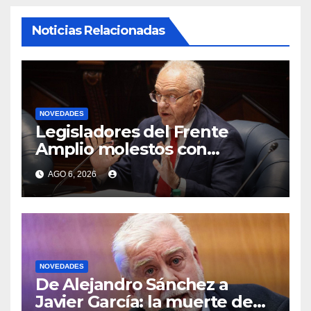
Noticias Relacionadas
NOVEDADES
Legisladores del Frente
Amplio molestos con
Lubetkin por negar que
AGO 6, 2026
Estados Unidos hubiera
enviado propuesta sobre
deportaciones
NOVEDADES
De Alejandro Sánchez a
Javier García: la muerte de