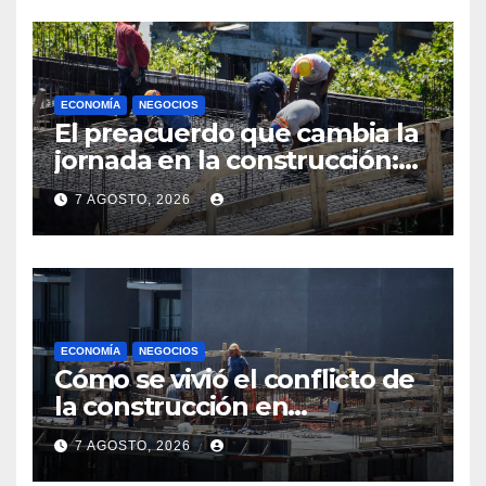
ECONOMÍA
NEGOCIOS
El preacuerdo que cambia la
jornada en la construcción:
menos horas, subas reales y
7 AGOSTO, 2026
convenio hasta 2031
ECONOMÍA
NEGOCIOS
Cómo se vivió el conflicto de
la construcción en
Maldonado, un
7 AGOSTO, 2026
departamento donde el