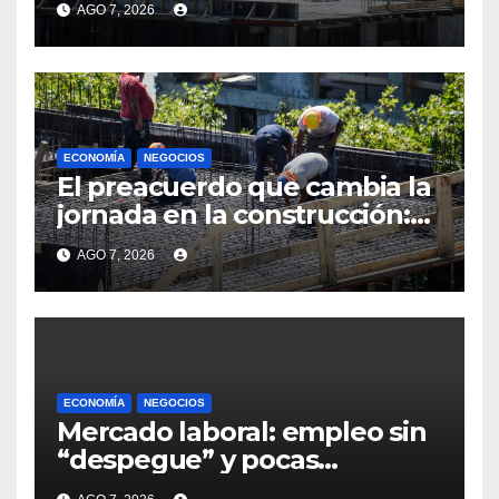
AGO 7, 2026
departamento donde el
sector tiene sus
particularidades
ECONOMÍA
NEGOCIOS
El preacuerdo que cambia la
jornada en la construcción:
menos horas, subas reales y
AGO 7, 2026
convenio hasta 2031
ECONOMÍA
NEGOCIOS
Mercado laboral: empleo sin
“despegue” y pocas
expectativas empresariales