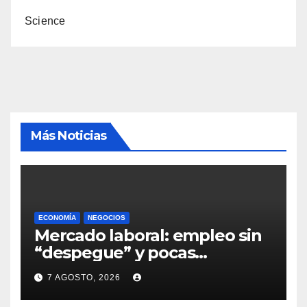
Science
Más Noticias
ECONOMÍA
NEGOCIOS
Mercado laboral: empleo sin
“despegue” y pocas
expectativas empresariales
7 AGOSTO, 2026
sobre aumento de personal