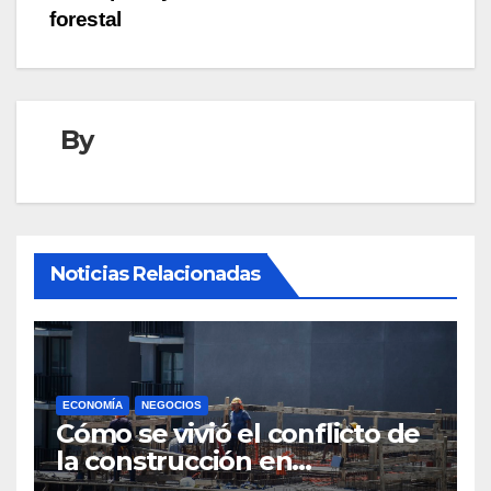
forestal
By
Noticias Relacionadas
ECONOMÍA
NEGOCIOS
Cómo se vivió el conflicto de
la construcción en
Maldonado, un