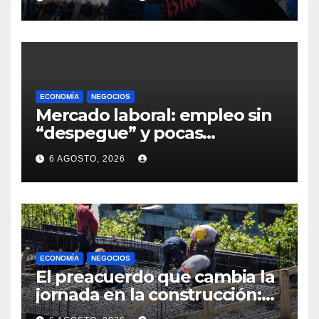
Montevideo y sindicato exige
definiciones a la empresa
ECONOMÍA
NEGOCIOS
Mercado laboral: empleo sin
“despegue” y pocas
expectativas empresariales
6 AGOSTO, 2026
sobre aumento de personal
ECONOMÍA
NEGOCIOS
El preacuerdo que cambia la
jornada en la construcción:
menos horas, subas reales y