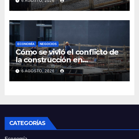
6 AGOSTO, 2026
convenio hasta 2031
ECONOMÍA
NEGOCIOS
Cómo se vivió el conflicto de
la construcción en
Maldonado, un
6 AGOSTO, 2026
departamento donde el
sector tiene sus
particularidades
CATEGORÍAS
Economía