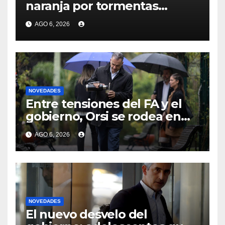
naranja por tormentas
fuertes y severas para casi la
AGO 6, 2026
mitad de Uruguay: las zonas
afectadas
NOVEDADES
Entre tensiones del FA y el
gobierno, Orsi se rodea en
reuniones políticas
AGO 6, 2026
reservadas mientras el
partido apela a los ministros
para responder a
“demandas” de la gente
NOVEDADES
El nuevo desvelo del