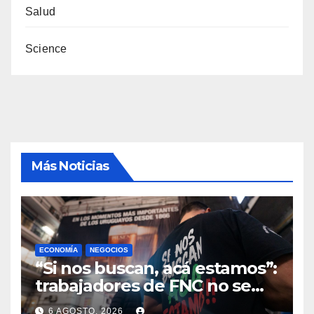
Salud
Science
Más Noticias
ECONOMÍA
NEGOCIOS
“Si nos buscan, acá estamos”:
trabajadores de FNC no se
reintegran a sus tareas en
6 AGOSTO, 2026