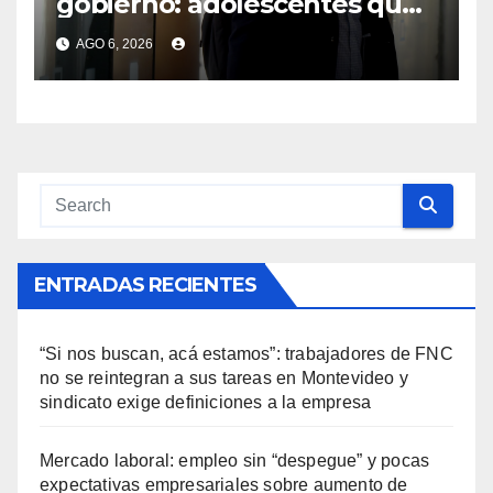
gobierno: adolescentes que
eligen trabajar en vez de
AGO 6, 2026
estudiar, una “puja” de
derechos
ENTRADAS RECIENTES
“Si nos buscan, acá estamos”: trabajadores de FNC
no se reintegran a sus tareas en Montevideo y
sindicato exige definiciones a la empresa
Mercado laboral: empleo sin “despegue” y pocas
expectativas empresariales sobre aumento de