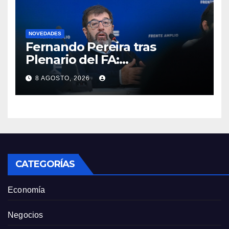
NOVEDADES
Fernando Pereira tras
Plenario del FA:
“Probablemente Orsi no
8 AGOSTO, 2026
luzca tan bien en la tribuna”
como Lacalle Pou “pero en la
cancha gobierna mejor”
CATEGORÍAS
Economía
Negocios