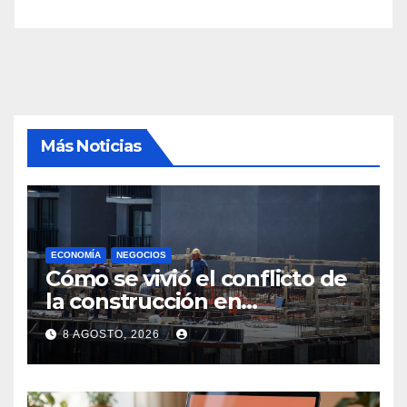
Más Noticias
ECONOMÍA
NEGOCIOS
Cómo se vivió el conflicto de
la construcción en
Maldonado, un
8 AGOSTO, 2026
departamento donde el
sector tiene sus
particularidades