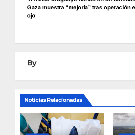
Navegación
Gaza muestra “mejoría” tras operación e
de
ojo
entradas
By
Noticias Relacionadas