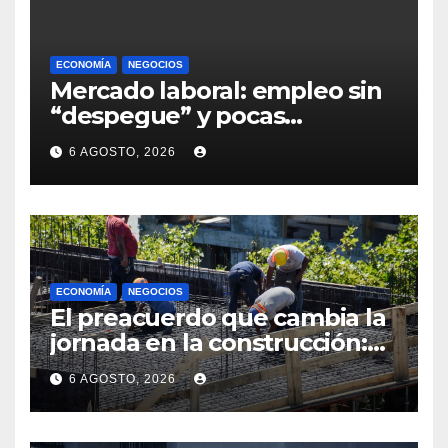
ECONOMÍA
NEGOCIOS
Mercado laboral: empleo sin
“despegue” y pocas
expectativas empresariales
6 AGOSTO, 2026
sobre aumento de personal
ECONOMÍA
NEGOCIOS
El preacuerdo que cambia la
jornada en la construcción:
menos horas, subas reales y
6 AGOSTO, 2026
convenio hasta 2031