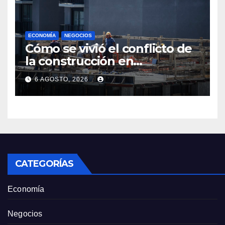
ECONOMÍA
NEGOCIOS
Cómo se vivió el conflicto de
la construcción en
Maldonado, un
6 AGOSTO, 2026
departamento donde el
sector tiene sus
particularidades
CATEGORÍAS
Economía
Negocios