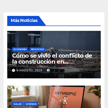
Más Noticias
ECONOMÍA
NEGOCIOS
Cómo se vivió el conflicto de
la construcción en
Maldonado, un
9 AGOSTO, 2026
departamento donde el
sector tiene sus
particularidades
SALUD
SCIENCE