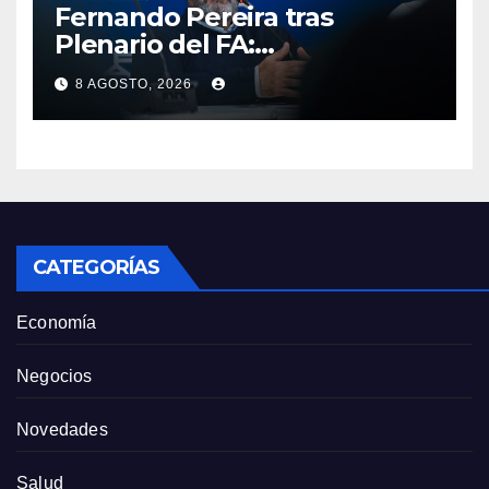
Fernando Pereira tras
Plenario del FA:
“Probablemente Orsi no
8 AGOSTO, 2026
luzca tan bien en la tribuna”
como Lacalle Pou “pero en la
cancha gobierna mejor”
CATEGORÍAS
Economía
Negocios
Novedades
Salud