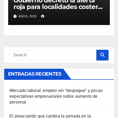
Gobierno decretó la alerta
roja para localidades costeras
de Canelones, Maldonado y
AGO 6, 2026
Rocha ante la llegada del
ciclón extratropical
ENTRADAS RECIENTES
Mercado laboral: empleo sin “despegue” y pocas
expectativas empresariales sobre aumento de
personal
El preacuerdo que cambia la jornada en la