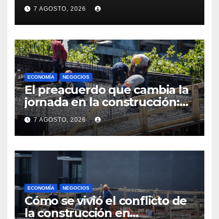
expectativas empresariales
7 AGOSTO, 2026
sobre aumento de personal
ECONOMÍA
NEGOCIOS
El preacuerdo que cambia la
jornada en la construcción:
menos horas, subas reales y
7 AGOSTO, 2026
convenio hasta 2031
ECONOMÍA
NEGOCIOS
Cómo se vivió el conflicto de
la construcción en