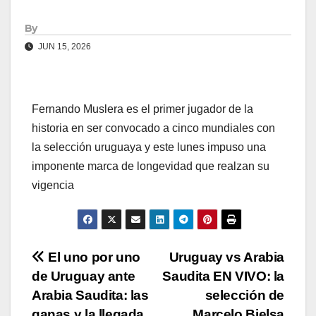
By
JUN 15, 2026
Fernando Muslera es el primer jugador de la
historia en ser convocado a cinco mundiales con
la selección uruguaya y este lunes impuso una
imponente marca de longevidad que realzan su
vigencia
Navegación
El uno por uno
Uruguay vs Arabia
de Uruguay ante
Saudita EN VIVO: la
de
Arabia Saudita: las
selección de
ganas y la llegada
Marcelo Bielsa