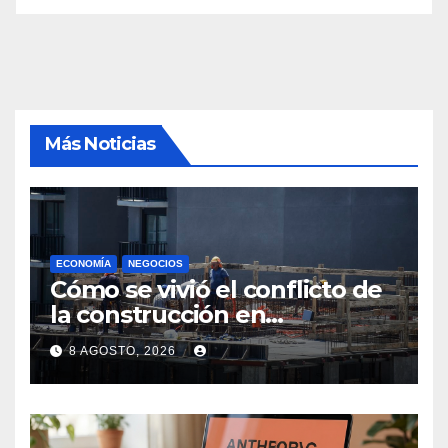
Más Noticias
ECONOMÍA
NEGOCIOS
Cómo se vivió el conflicto de
la construcción en
Maldonado, un
8 AGOSTO, 2026
departamento donde el
sector tiene sus
particularidades