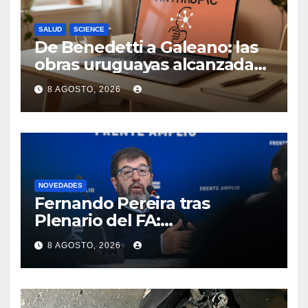
SALUD
SCIENCE
De Benedetti a Galeano: las
obras uruguayas alcanzadas
por la demanda colectiva de
8 AGOSTO, 2026
US$ 1.500 millones contra
Anthropic
NOVEDADES
Fernando Pereira tras
Plenario del FA:
“Probablemente Orsi no
8 AGOSTO, 2026
luzca tan bien en la tribuna”
como Lacalle Pou “pero en la
cancha gobierna mejor”