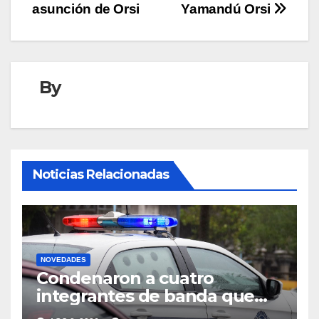
asunción de Orsi
Yamandú Orsi
By
Noticias Relacionadas
NOVEDADES
Condenaron a cuatro
integrantes de banda que
intentó robar un cajero