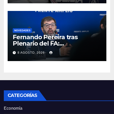
Miramar
NOVEDADES
Fernando Pereira tras
Plenario del FA:
“Probablemente Orsi no
8 AGOSTO, 2026
luzca tan bien en la tribuna”
como Lacalle Pou “pero en la
cancha gobierna mejor”
CATEGORÍAS
Economía