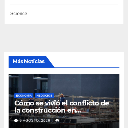
Science
Más Noticias
ECONOMÍA
NEGOCIOS
Cómo se vivió el conflicto de
la construcción en
Maldonado, un
9 AGOSTO, 2026
departamento donde el