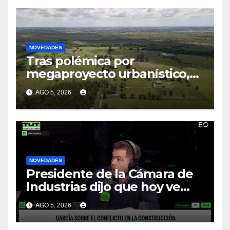
colega
NOVEDADES
Tras polémica por
megaproyecto urbanístico,
Ambiente emitirá decreto
AGO 5, 2026
para incluir a los Bañados de
Carrasco entre humedales
protegidos
NOVEDADES
Presidente de la Cámara de
Industrias dijo que hoy ve
“inviable” la reducción de la
AGO 5, 2026
jornada laboral en el sector