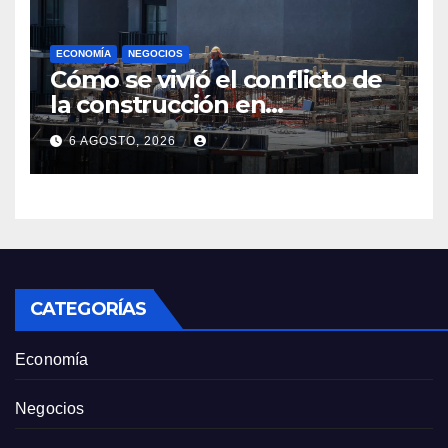
ECONOMÍA
NEGOCIOS
Cómo se vivió el conflicto de
la construcción en
Maldonado, un
6 AGOSTO, 2026
departamento donde el
sector tiene sus
particularidades
CATEGORÍAS
Economía
Negocios