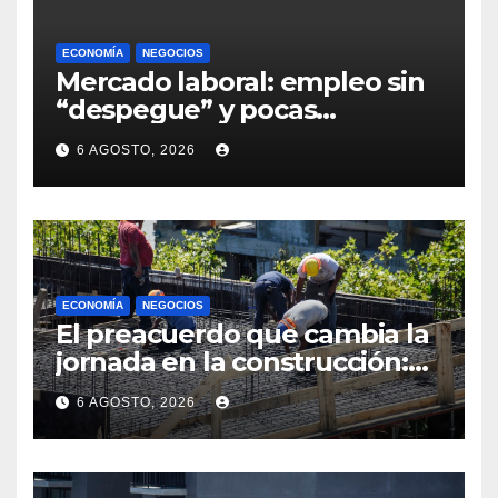
ECONOMÍA
NEGOCIOS
Mercado laboral: empleo sin
“despegue” y pocas
expectativas empresariales
6 AGOSTO, 2026
sobre aumento de personal
ECONOMÍA
NEGOCIOS
El preacuerdo que cambia la
jornada en la construcción:
menos horas, subas reales y
6 AGOSTO, 2026
convenio hasta 2031