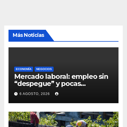
Más Noticias
ECONOMÍA
NEGOCIOS
Mercado laboral: empleo sin
“despegue” y pocas
expectativas empresariales
6 AGOSTO, 2026
sobre aumento de personal