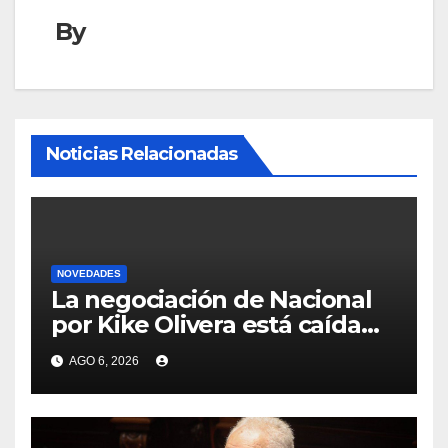
By
Noticias Relacionadas
NOVEDADES
La negociación de Nacional
por Kike Olivera está caída
por diferencias con Gremio,
AGO 6, 2026
club con el se recompuso el
vínculo luego de molestias
en los gaúchos