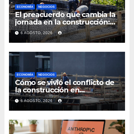
ECONOMÍA
NEGOCIOS
El preacuerdo que cambia la
jornada en la construcción:
menos horas, subas reales y
6 AGOSTO, 2026
convenio hasta 2031
ECONOMÍA
NEGOCIOS
Cómo se vivió el conflicto de
la construcción en
Maldonado, un
6 AGOSTO, 2026
departamento donde el
sector tiene sus
particularidades