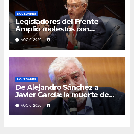
NOVEDADES
Legisladores del Frente
Amplio molestos con
Lubetkin por negar que
AGO 6, 2026
Estados Unidos hubiera
enviado propuesta sobre
deportaciones
NOVEDADES
De Alejandro Sánchez a
Javier García: la muerte de
Gabriel Rossi generó una ola
AGO 6, 2026
de mensajes de despedida
desde el sistema político