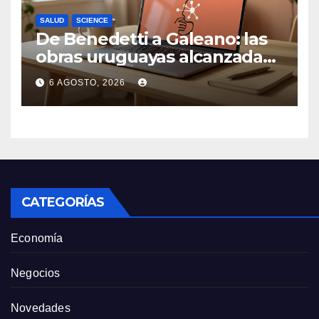
SALUD
SCIENCE
De Benedetti a Galeano: las
obras uruguayas alcanzadas
por la demanda colectiva de
6 AGOSTO, 2026
US$ 1.500 millones contra
Anthropic
CATEGORÍAS
Economía
Negocios
Novedades