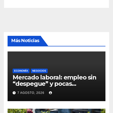
Más Noticias
ECONOMÍA
NEGOCIOS
Mercado laboral: empleo sin
“despegue” y pocas
expectativas empresariales
7 AGOSTO, 2026
sobre aumento de personal