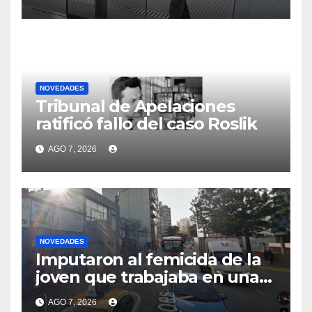
soldados
NOVEDADES
Tribunal de Apelaciones
ratificó fallo del caso Roslik
AGO 7, 2026
NOVEDADES
Imputaron al femicida de la
joven que trabajaba en una
veterinaria en Tres Cruces:
AGO 7, 2026
testigos afirmaron que