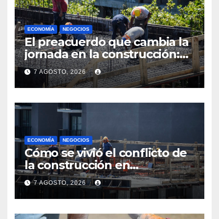
ECONOMÍA
NEGOCIOS
El preacuerdo que cambia la
jornada en la construcción:
menos horas, subas reales y
7 AGOSTO, 2026
convenio hasta 2031
ECONOMÍA
NEGOCIOS
Cómo se vivió el conflicto de
la construcción en
Maldonado, un
7 AGOSTO, 2026
departamento donde el
sector tiene sus
particularidades