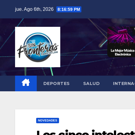
Skip
jue. Ago 6th, 2026
8:17:00 PM
to
content
DEPORTES
SALUD
INTERNA
NOVEDADES
Los cinco intele