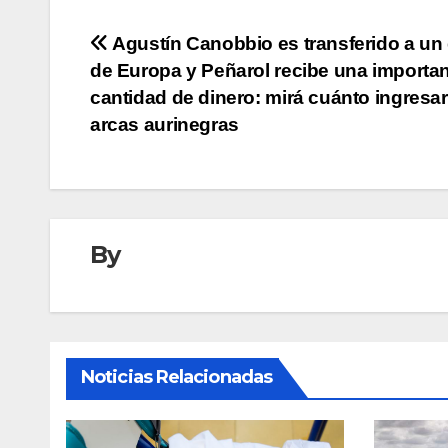
Navegación
Agustín Canobbio es transferido a un
de Europa y Peñarol recibe una importa
de
cantidad de dinero: mirá cuánto ingresar
entradas
arcas aurinegras
By
Noticias Relacionadas