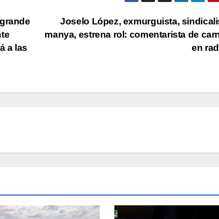
 grande
Joselo López, exmurguista, sindicali
nte
manya, estrena rol: comentarista de car
á a las
en ra