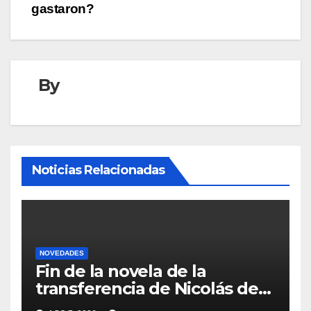
gastaron?
By
Noticias Relacionadas
NOVEDADES
Fin de la novela de la
transferencia de Nicolás de
la Cruz a Peñarol: “La