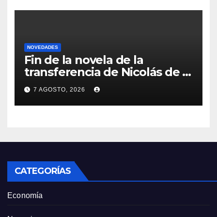
NOVEDADES
Fin de la novela de la
transferencia de Nicolás de la
Cruz a Peñarol: “La operación
7 AGOSTO, 2026
no se podrá concretar en
este momento”
CATEGORÍAS
Economía