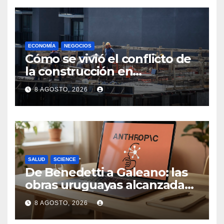
ECONOMÍA
NEGOCIOS
Cómo se vivió el conflicto de
la construcción en
Maldonado, un
8 AGOSTO, 2026
departamento donde el
sector tiene sus
particularidades
SALUD
SCIENCE
De Benedetti a Galeano: las
obras uruguayas alcanzadas
por la demanda colectiva de
8 AGOSTO, 2026
US$ 1.500 millones contra
Anthropic