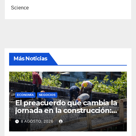
Science
Más Noticias
ECONOMÍA
NEGOCIOS
El preacuerdo que cambia la
jornada en la construcción:
menos horas, subas reales y
8 AGOSTO, 2026
convenio hasta 2031