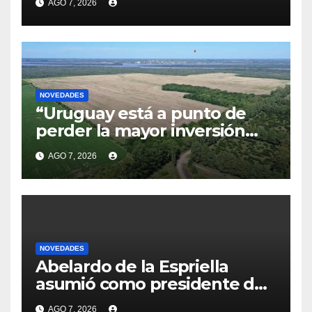
AGO 7, 2026
operación no se podrá
concretar en este momento”
NOVEDADES
“Uruguay está a punto de
perder la mayor inversión
privada de su historia”:
AGO 7, 2026
Delgado acusó a Cardona de
“trancar” la negociación de
HIF Global
NOVEDADES
Abelardo de la Espriella
asumió como presidente de
Colombia: prometió
AGO 7, 2026