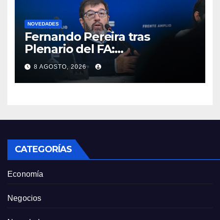
NOVEDADES
Fernando Pereira tras
Plenario del FA:
“Probablemente Orsi no
8 AGOSTO, 2026
luzca tan bien en la tribuna”
como Lacalle Pou “pero en la
cancha gobierna mejor”
CATEGORÍAS
Economía
Negocios