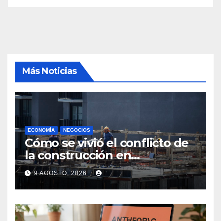
Más Noticias
ECONOMÍA
NEGOCIOS
Cómo se vivió el conflicto de
la construcción en
Maldonado, un
9 AGOSTO, 2026
departamento donde el
sector tiene sus
particularidades